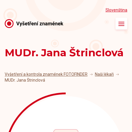
Slovenština
Úvod
O vyšetření
MUDr. Jana Štrinclová
Naše ordinace
Naši lékaři
Vyšetření a kontrola znamének FOTOFINDER
Naši lékaři
MUDr. Jana Štrinclová
Články
Kontakt