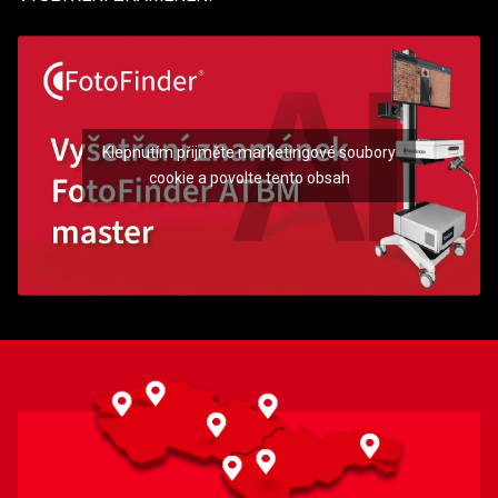
Klepnutím přijměte marketingové soubory
cookie a povolte tento obsah