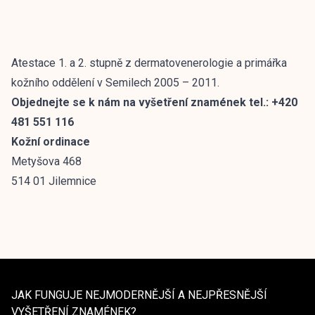
Atestace 1. a 2. stupně z dermatovenerologie a primářka
kožního oddělení v Semilech 2005 – 2011.
Objednejte se k nám na vyšetření znamének tel.: +420
481 551 116
Kožní ordinace
Metyšova 468
514 01 Jilemnice
JAK FUNGUJE NEJMODERNĚJŠÍ A NEJPŘESNĚJŠÍ
VYŠETŘENÍ ZNAMÉNEK?