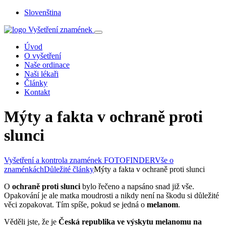
Slovenština
Úvod
O vyšetření
Naše ordinace
Naši lékaři
Články
Kontakt
Mýty a fakta v ochraně proti
slunci
Vyšetření a kontrola znamének FOTOFINDER
Vše o
znaménkách
Důležité články
Mýty a fakta v ochraně proti slunci
O
ochraně proti slunci
bylo řečeno a napsáno snad již vše.
Opakování je ale matka moudrosti a nikdy není na škodu si důležité
věci zopakovat. Tím spíše, pokud se jedná o
melanom
.
Věděli jste, že je
Česká republika
ve výskytu melanomu na