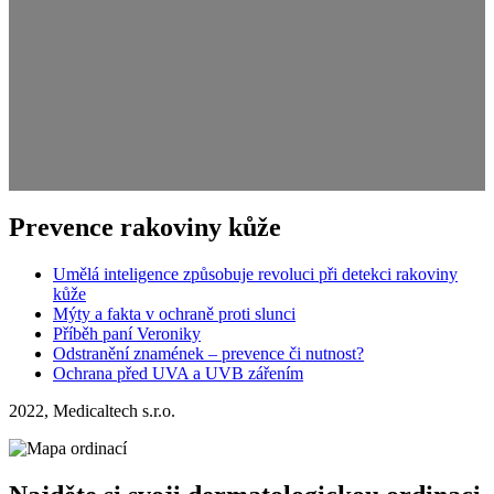
Prevence rakoviny kůže
Umělá inteligence způsobuje revoluci při detekci rakoviny
kůže
Mýty a fakta v ochraně proti slunci
Příběh paní Veroniky
Odstranění znamének – prevence či nutnost?
Ochrana před UVA a UVB zářením
2022, Medicaltech s.r.o.