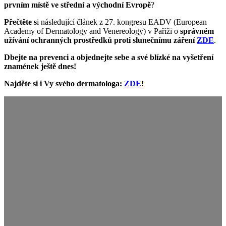
prvním místě ve střední a východní Evropě
?
Přečtěte s
i následující článek z 27. kongresu EADV (European
Academy of Dermatology and Venereology) v Paříži o
správném
užívání ochranných prostředků proti slunečnímu záření
ZDE
.
Dbejte na prevenci a objednejte sebe a své blízké na vyšetření
znamének ještě dnes!
Najděte si i Vy svého dermatologa:
ZDE
!