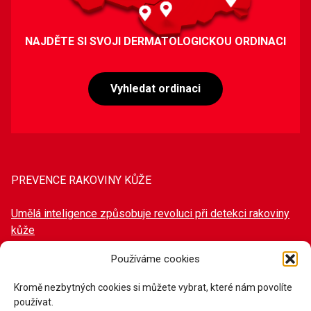
NAJDĚTE SI SVOJI DERMATOLOGICKOU ORDINACI
Vyhledat ordinaci
PREVENCE RAKOVINY KŮŽE
Umělá inteligence způsobuje revoluci při detekci rakoviny
kůže
Mýty a fakta v ochraně proti slunci
Používáme cookies
Příběh paní Veroniky
Kromě nezbytných cookies si můžete vybrat, které nám povolíte
používat.