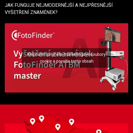
JAK FUNGUJE NEJMODERNĚJŠÍ A NEJPŘESNĚJŠÍ
VYŠETŘENÍ ZNAMÉNEK?
Klepnutím přijměte marketingové soubory
cookie a povolte tento obsah