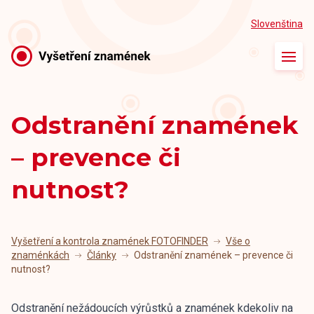
Slovenština
Úvod
O vyšetření
Odstranění znamének
Naše ordinace
– prevence či
Naši lékaři
nutnost?
Články
Kontakt
Vyšetření a kontrola znamének FOTOFINDER
Vše o
znaménkách
Články
Odstranění znamének – prevence či
nutnost?
Odstranění nežádoucích výrůstků a znamének kdekoliv na