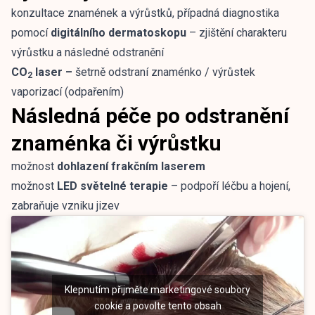
konzultace znamének a výrůstků, případná diagnostika
pomocí
digitálního dermatoskopu
– zjištění charakteru
výrůstku a následné odstranění
CO
laser –
šetrně odstraní znaménko / výrůstek
2
vaporizací (odpařením)
Následná péče po odstranění
znaménka či výrůstku
možnost
dohlazení frakčním laserem
možnost
LED světelné terapie
– podpoří léčbu a hojení,
zabraňuje vzniku jizev
Klepnutím přijměte marketingové soubory
cookie a povolte tento obsah