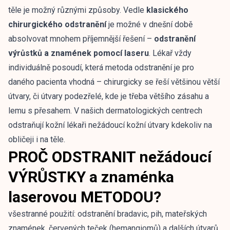
těle je možný různými způsoby. Vedle
klasického
chirurgického odstranění
je možné v dnešní době
absolvovat mnohem příjemnější řešení –
odstranění
výrůstků a znamének pomocí laseru
. Lékař vždy
individuálně posoudí, která metoda odstranění je pro
daného pacienta vhodná – chirurgicky se řeší většinou větší
útvary, či útvary podezřelé, kde je třeba většího zásahu a
lemu s přesahem. V našich dermatologických centrech
odstraňují kožní lékaři nežádoucí kožní útvary kdekoliv na
obličeji i na těle.
PROČ ODSTRANIT nežádoucí
VÝRŮSTKY a znaménka
laserovou METODOU?
všestranné použití: odstranění bradavic, pih, mateřských
znamének, červených teček (hemangiomů) a dalších útvarů