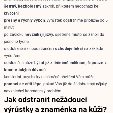
šetrný, bezbolestný
zákrok, při kterém nedochází ke
krvácení
přesný a rychlý výkon
, výrůstek odstraníme přibližně do 5
minut
po zákroku
nevznikají jizvy
, ošetřené místo se zahojí do
jednoho týdne
o odstranění / neodstranění
rozhoduje lékař
na základě
vyšetření
odstranění může být ať již
z léčebné indikace, či pouze z
kosmetických důvodů
komfortní, psychicky nenáročné ošetření Vám může
pomoci se cítit lépe
, pokud Vás již delší dobu trápí nějaký
nevzhledný kosmetický problém
​Jak odstranit nežádoucí
výrůstky a znaménka na kůži?