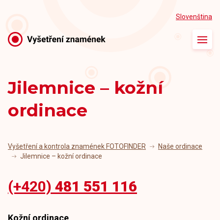
Slovenština
Úvod
O vyšetření
Jilemnice – kožní
Naše ordinace
ordinace
Naši lékaři
Články
Vyšetření a kontrola znamének FOTOFINDER
Naše ordinace
Jilemnice – kožní ordinace
Kontakt
(+420)
481 551 116
Kožní ordinace