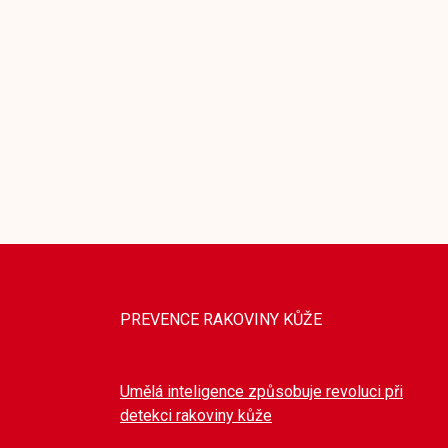
PREVENCE RAKOVINY KŮŽE
Umělá inteligence způsobuje revoluci při
detekci rakoviny kůže