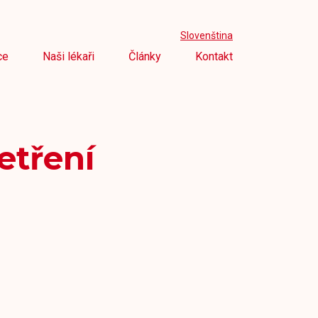
Slovenština
ce
Naši lékaři
Články
Kontakt
etření