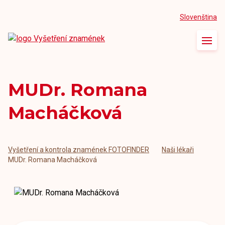
Slovenština
Úvod
O vyšetření
MUDr. Romana
Naše ordinace
Macháčková
Naši lékaři
Články
Vyšetření a kontrola znamének FOTOFINDER
Naši lékaři
MUDr. Romana Macháčková
Kontakt