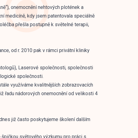
ísně“), onemocnění nehtových plotének a
ožní medicíně, kdy jsem patentovala speciálně
roléčba přešla postupně k světelné terapii,
nce, od r. 2010 pak v rámci privátní kliniky
ologů), Laserové společnosti, společnosti
logické společnosti.
tále využíváme kvalitnějších zobrazovacích
 již řadu nádorových onemocnění od velikosti 4
dnes již často poskytujeme školení dalším
bě špičkou světového výzkumu pro práci s