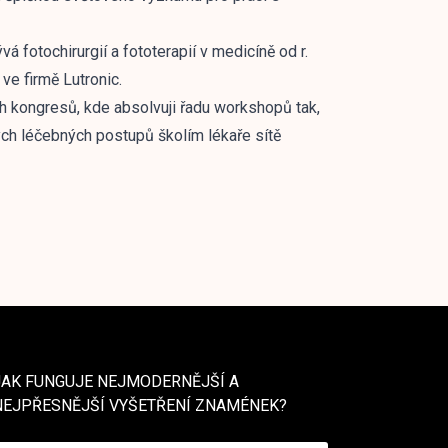
vá fotochirurgií a fototerapií v medicíně od r.
ve firmě Lutronic.
 kongresů, kde absolvuji řadu workshopů tak,
ých léčebných postupů školím lékaře sítě
JAK FUNGUJE NEJMODERNĚJŠÍ A
NEJPŘESNĚJŠÍ VYŠETŘENÍ ZNAMÉNEK?