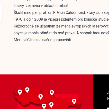
lasery, zejména v oblasti epilací.
Školil mne pan prof. dr. R. Glen Calderhead, který se zabý
1970 a od r. 2009 je viceprezidentem pro klinické studie 
Každoročně se účastním zejména evropských laserových
abych je mohla přinést do své praxe. A naopak řadu nov
MedicalClinic na našem pracovišti.