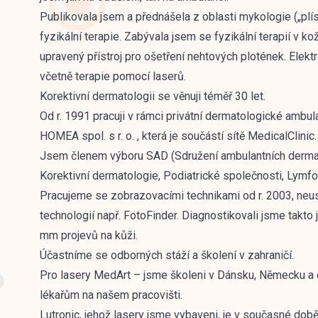
Publikovala jsem a přednášela z oblasti mykologie („pl
fyzikální terapie. Zabývala jsem se fyzikální terapií v k
upravený přístroj pro ošetření nehtových plotének. Elekt
včetně terapie pomocí laserů.
Korektivní dermatologii se věnuji téměř 30 let.
Od r. 1991 pracuji v rámci privátní dermatologické ambula
HOMEA spol. s r. o. , která je součástí sítě MedicalClinic.
Jsem členem výboru SAD (Sdružení ambulantních dermat
Korektivní dermatologie, Podiatrické společnosti, Lymfo
Pracujeme se zobrazovacími technikami od r. 2003, neus
technologií např. FotoFinder. Diagnostikovali jsme takto
mm projevů na kůži.
Účastníme se odborných stáží a školení v zahraničí.
Pro lasery MedArt – jsme školeni v Dánsku, Německu a 
lékařům na našem pracovišti.
Lutronic, jehož lasery jsme vybaveni, je v současné do