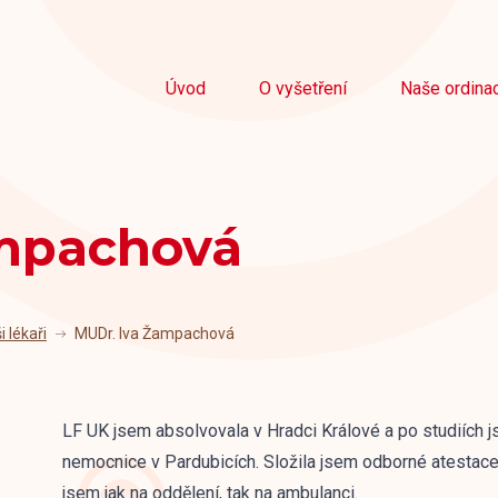
Úvod
O vyšetření
Naše ordina
mpachová
i lékaři
MUDr. Iva Žampachová
LF UK jsem absolvovala v Hradci Králové a po studiích j
nemocnice v Pardubicích. Složila jsem odborné atestace 
jsem jak na oddělení, tak na ambulanci.