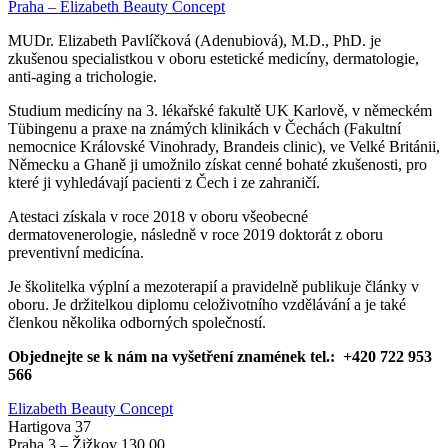
Praha – Elizabeth Beauty Concept
MUDr. Elizabeth Pavlíčková (Adenubiová), M.D., PhD. je
zkušenou specialistkou v oboru estetické medicíny, dermatologie,
anti-aging a trichologie.
Studium medicíny na 3. lékařské fakultě UK Karlově, v německém
Tübingenu a praxe na známých klinikách v Čechách (Fakultní
nemocnice Královské Vinohrady, Brandeis clinic), ve Velké Británii,
Německu a Ghaně ji umožnilo získat cenné bohaté zkušenosti, pro
které ji vyhledávají pacienti z Čech i ze zahraničí.
Atestaci získala v roce 2018 v oboru všeobecné
dermatovenerologie, následně v roce 2019 doktorát z oboru
preventivní medicína.
Je školitelka výplní a mezoterapií a pravidelně publikuje články v
oboru. Je držitelkou diplomu celoživotního vzdělávání a je také
členkou několika odborných společností.
Objednejte se k nám na vyšetření znamének tel.: +420 722 953
566
Elizabeth Beauty Concept
Hartigova 37
Praha 3 – Žižkov 130 00