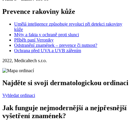
Prevence rakoviny kůže
Umělá inteligence způsobuje revoluci při detekci rakoviny
kůže
Mýty a fakta v ochraně proti slunci
Příběh paní Veroniky
Odstranění znamének – prevence či nutnost?
Ochrana před UVA a UVB zářením
2022, Medicaltech s.r.o.
Najděte si svoji dermatologickou ordinaci
Vyhledat ordinaci
Jak funguje nejmodernější a nejpřesnější
vyšetření znamének?