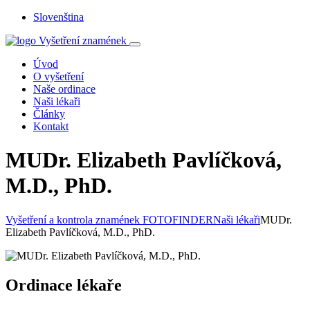
Slovenština
Úvod
O vyšetření
Naše ordinace
Naši lékaři
Články
Kontakt
MUDr. Elizabeth Pavlíčková,
M.D., PhD.
Vyšetření a kontrola znamének FOTOFINDER
Naši lékaři
MUDr.
Elizabeth Pavlíčková, M.D., PhD.
Ordinace lékaře