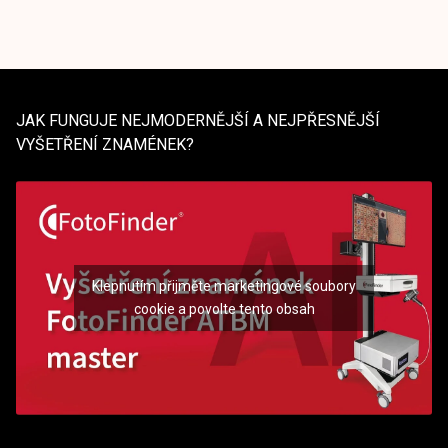
JAK FUNGUJE NEJMODERNĚJŠÍ A NEJPŘESNĚJŠÍ
VYŠETŘENÍ ZNAMÉNEK?
Klepnutím přijměte marketingové soubory
cookie a povolte tento obsah