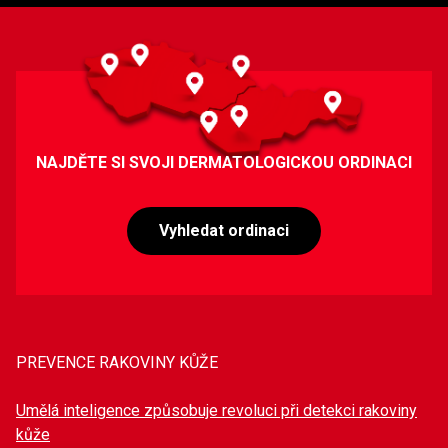
NAJDĚTE SI SVOJI DERMATOLOGICKOU ORDINACI
Vyhledat ordinaci
PREVENCE RAKOVINY KŮŽE
Umělá inteligence způsobuje revoluci při detekci rakoviny
kůže