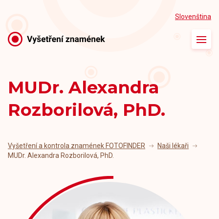
Slovenština
Úvod
O vyšetření
MUDr. Alexandra
Naše ordinace
Rozborilová, PhD.
Naši lékaři
Články
Vyšetření a kontrola znamének FOTOFINDER
Naši lékaři
MUDr. Alexandra Rozborilová, PhD.
Kontakt