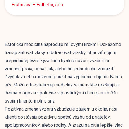
Bratislava – Esthetic, s.r.o.
Estetická medicína napreduje míľovými krokmi. Dokážeme
transplantovať vlasy, odstraňovať vrásky, obnoviť objem
prepadnutej tváre kyselinou hyalurónovou, zväčšiť či
zmenšiť prsia, odsať tuk, alebo ho jednoducho zmraziť.
Zvyšok z neho môžeme použiť na vyplnenie objemu tváre či
pŕs. Možnosti estetickej medicíny sa neustále rozširujú a
dermatológovia spoločne s plastickými chirurgami môžu
svojim klientom plniť sny.
Pozitívna zmena výzoru vzbudzuje záujem u okolia, naši
klienti dostávajú pozitívnu spätnú väzbu od priateľov,
spolupracovníkov, alebo rodiny. A zrazu sa cítia lepšie, viac