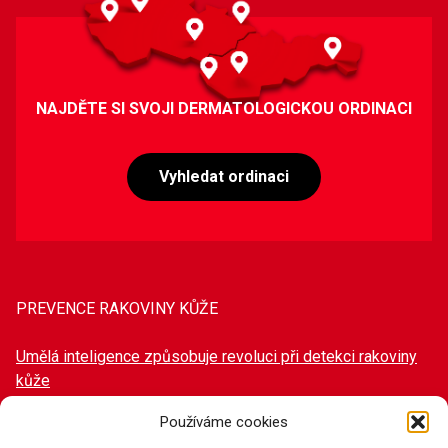
NAJDĚTE SI SVOJI DERMATOLOGICKOU ORDINACI
Vyhledat ordinaci
PREVENCE RAKOVINY KŮŽE
Umělá inteligence způsobuje revoluci při detekci rakoviny
kůže
Mýty a fakta v ochraně proti slunci
Používáme cookies