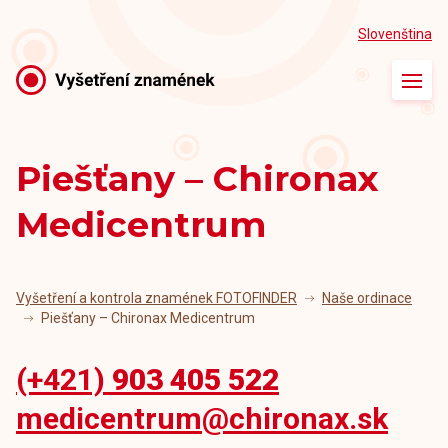
Slovenština
Úvod
O vyšetření
Piešťany – Chironax
Naše ordinace
Medicentrum
Naši lékaři
Články
Vyšetření a kontrola znamének FOTOFINDER
Naše ordinace
Piešťany – Chironax Medicentrum
Kontakt
(+421)
903 405 522
medicentrum@chironax.sk