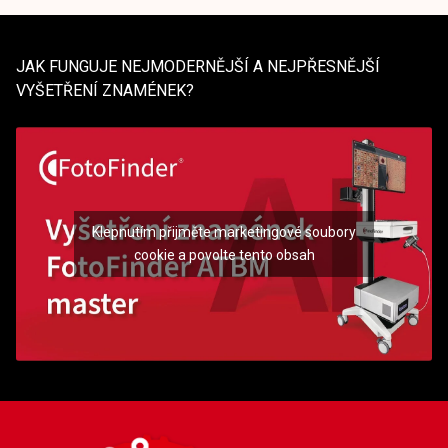
JAK FUNGUJE NEJMODERNĚJŠÍ A NEJPŘESNĚJŠÍ
VYŠETŘENÍ ZNAMÉNEK?
Klepnutím přijměte marketingové soubory
cookie a povolte tento obsah