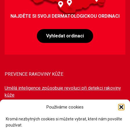
NAJDĚTE SI SVOJI DERMATOLOGICKOU ORDINACI
Vyhledat ordinaci
PREVENCE RAKOVINY KŮŽE
Umělá inteligence způsobuje revoluci při detekci rakoviny
kůže
Mýty a fakta v ochraně proti slunci
Používáme cookies
Příběh paní Veroniky
Kromě nezbytných cookies si můžete vybrat, které nám povolíte
používat.
Odstranění znamének – prevence či nutnost?