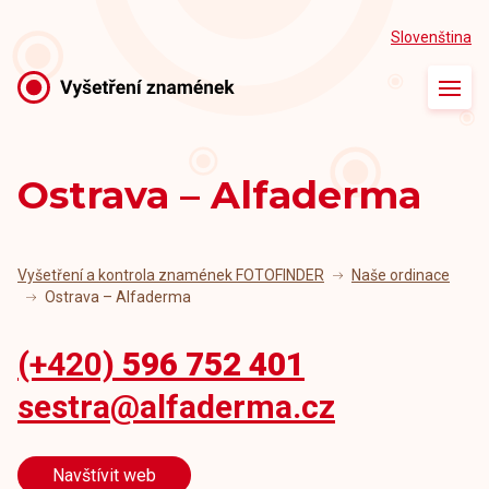
Slovenština
Úvod
O vyšetření
Ostrava – Alfaderma
Naše ordinace
Naši lékaři
Vyšetření a kontrola znamének FOTOFINDER
Naše ordinace
Ostrava – Alfaderma
Články
(+420)
596 752 401
Kontakt
sestra@alfaderma.cz
Navštívit web