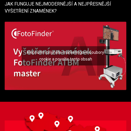
JAK FUNGUJE NEJMODERNĚJŠÍ A NEJPŘESNĚJŠÍ
VYŠETŘENÍ ZNAMÉNEK?
Klepnutím přijměte marketingové soubory
cookie a povolte tento obsah