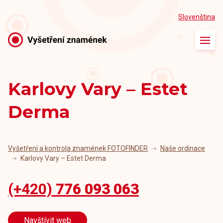
Slovenština
Úvod
O vyšetření
Karlovy Vary – Estet
Naše ordinace
Derma
Naši lékaři
Články
Vyšetření a kontrola znamének FOTOFINDER
Naše ordinace
Karlovy Vary – Estet Derma
Kontakt
(+420)
776 093 063
Navštívit web