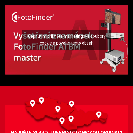
Klepnutím přijměte marketingové soubory
cookie a povolte tento obsah
NAJDĚTE SI SVOJI DERMATOLOGICKOU ORDINACI