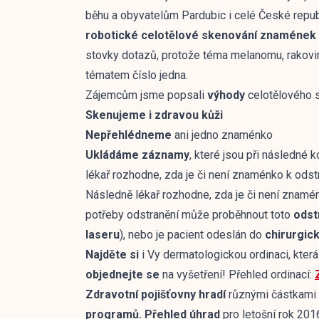
běhu a obyvatelům Pardubic i celé České repub
robotické celotělové skenování znamének
stovky dotazů, protože téma melanomu, rakovi
tématem číslo jedna.
Zájemcům jsme popsali
výhody
celotělového 
Skenujeme i zdravou kůži
Nepřehlédneme
ani jedno znaménko
Ukládáme záznamy
, které jsou při následné 
lékař rozhodne, zda je či není znaménko k odstra
Následně lékař rozhodne, zda je či není znam
potřeby odstranění může proběhnout toto
odst
laseru
), nebo je pacient odeslán do
chirurgic
Najděte si
i Vy dermatologickou ordinaci, kter
objednejte se
na vyšetření! Přehled ordinací:
Zdravotní pojišťovny hradí
různými částkami
programů.
Přehled úhrad
pro letošní rok 201