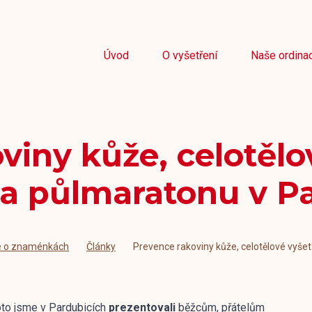
Úvod
O vyšetření
Naše ordina
viny kůže, celotělo
a půlmaratonu v Pa
e o znaménkách
Články
Prevence rakoviny kůže, celotělové vyš
oto jsme v Pardubicích
prezentovali
běžcům, přátelům