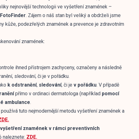
liky nejnovější technologii ve vyšetření znamének –
 FotoFinder
. Zájem o náš stan byl veliký a obdrželi jsme
ny kůže, podezřelých znamének a prevence je zdravotním
skenování znamének:
kontrole ihned přístrojem zachyceny, označeny a následně
nění, sledování, či je v pořádku.
énko
k odstranění
,
sledování
, či je
v pořádku
. V případě
ranění
přímo v ordinaci dermatologa (například
pomocí
ké ambulance
.
á používá tuto nejmodernější metodu vyšetření znamének a
ZDE.
vyšetření znamének v rámci preventivních
6 naleznete:
ZDE.