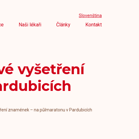
Slovenština
ce
Naši lékaři
Články
Kontakt
vé vyšetření
rdubicích
etření znamének – na půlmaratonu v Pardubicích