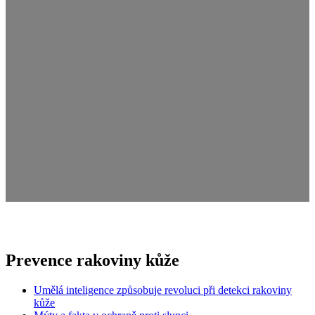
Prevence rakoviny kůže
Umělá inteligence způsobuje revoluci při detekci rakoviny
kůže