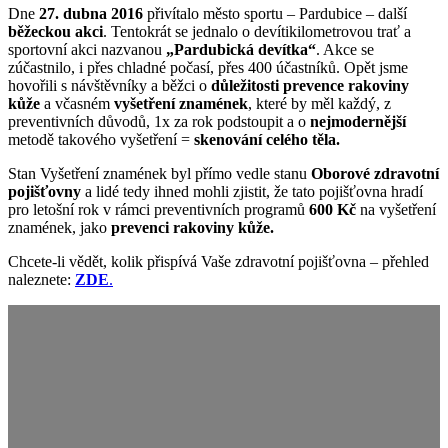
Dne
27. dubna 2016
přivítalo město sportu – Pardubice – další
běžeckou akci
. Tentokrát se jednalo o devítikilometrovou trať a
sportovní akci nazvanou
„Pardubická devítka“
. Akce se
zúčastnilo, i přes chladné počasí, přes 400 účastníků. Opět jsme
hovořili s návštěvníky a běžci o
důležitosti prevence rakoviny
kůže
a včasném
vyšetření znamének
, které by měl každý, z
preventivních důvodů, 1x za rok podstoupit a o
nejmodernější
metodě takového vyšetření =
skenování celého těla.
Stan Vyšetření znamének byl přímo vedle stanu
Oborové zdravotní
pojišťovny
a lidé tedy ihned mohli zjistit, že tato pojišťovna hradí
pro letošní rok v rámci preventivních programů
600 Kč
na vyšetření
znamének, jako
prevenci rakoviny kůže.
Chcete-li vědět, kolik přispívá Vaše zdravotní pojišťovna – přehled
naleznete:
ZDE
.