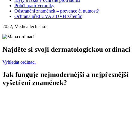
Mýty a fakta v ochraně proti slunci
Příběh paní Veroniky
Odstranění znamének – prevence či nutnost?
Ochrana před UVA a UVB zářením
2022, Medicaltech s.r.o.
Najděte si svoji dermatologickou ordinaci
Vyhledat ordinaci
Jak funguje nejmodernější a nejpřesnější
vyšetření znamének?